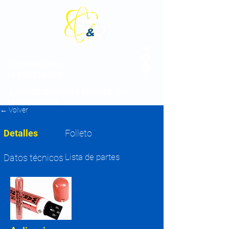
INTERNACIONAL
:
+1.830.253.5621
LLAMADA GRATUITA PARA EE. UU.:
833-332-1010
← Volver
Detalles
Folleto
Lista de partes
Datos técnicos